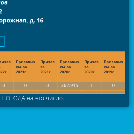
дов
2
орожная, д. 16
ризов
Призовых
Призов
Призовых
Призов
Призовых
Пр
а
км. за
за
км. за
за
км. за
за
022г.
2021г.
2021г.
2020г.
2020г.
2019г.
201
0
0
0
362.915
1
0
а ПОГОДА на это число.