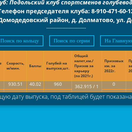
уб: Подольский клуб спортсменов голубево
Телефон председателя клуба: 8-910-471-60-1
Домодедовский район, д. Долматово, ул. Д
---------------------------
Поиск по кольцу
Поиск по серии
На Главную
Общий
налет,км./
Призовых
П
е
Скорость,
Голубей на
Баллы
Призов за
км. за
з
м/мин.
выпуске,шт.
карьеру
2022г.
2
(по 2021г.)
930.51
40.02
960
0
362.915 / 1
ую дату выпуска, под таблицей будет показан