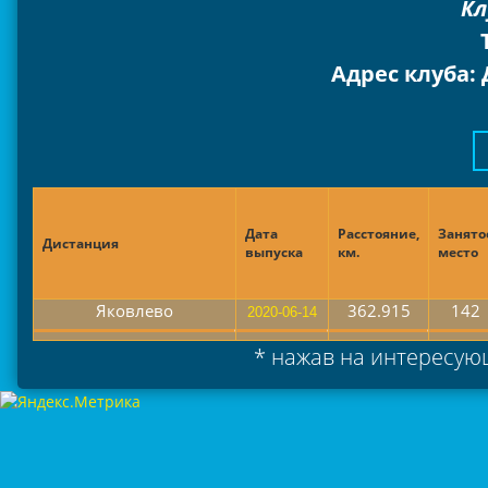
Кл
Адрес клуба: 
Дата
Расстояние,
Занято
Дистанция
выпуска
км.
место
Яковлево
362.915
142
* нажав на интересующ