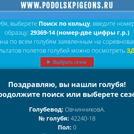
WWW.PODOLSKPIGEONS.RU
убя, выберете
Поиск по кольцу
, введите номе
образцу:
29369-14 (номер-две цифры г.р.)
ана по всем голубям заявленным на соревнова
льтатов полетов голубей можно посмотреть
З
Выбрать сезон
Поздравляю, вы нашли голубя!
родолжите поиск или выберете сез
Голубевод:
ОвчинниковА.
№ голубя:
42240-18
Пол:
0